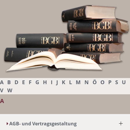
A
B
D
E
F
G
H
I
J
K
L
M
N
Ö
O
P
S
U
V
W
A
AGB- und Vertragsgestaltung