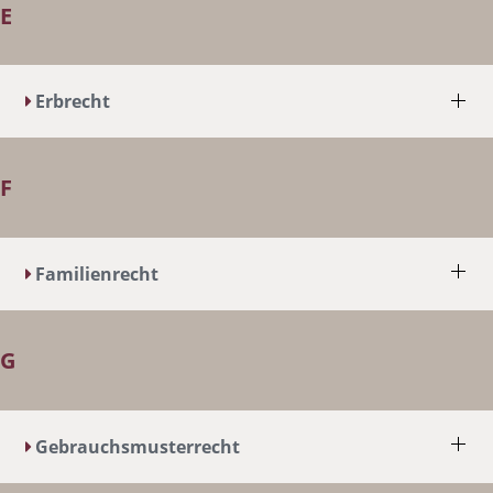
E
Erbrecht
F
Familienrecht
G
Gebrauchsmusterrecht